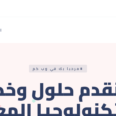
ا
#مرحبا بك في وب كم
قدم حلول وخ
كنولوجيا الم