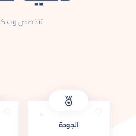
تتخصص وب كم ف
الجودة